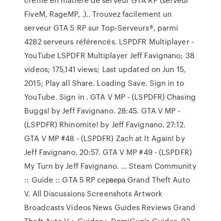
FiveM, RageMP, .).. Trouvez facilement un
serveur GTA 5 RP sur Top-Serveurs®, parmi
4282 serveurs référencés. LSPDFR Multiplayer -
YouTube LSPDFR Multiplayer Jeff Favignano; 38
videos; 175,141 views; Last updated on Jun 15,
2015; Play all Share. Loading Save. Sign in to
YouTube. Sign in . GTA V MP - (LSPDFR) Chasing
Buggs! by Jeff Favignano. 28:45. GTA V MP -
(LSPDFR) Rhinomite! by Jeff Favignano. 27:12.
GTA V MP #48 - (LSPDFR) Zach at It Again! by
Jeff Favignano. 20:57. GTA V MP #49 - (LSPDFR)
My Turn by Jeff Favignano. … Steam Community
:: Guide :: GTA 5 RP сервера Grand Theft Auto
V. All Discussions Screenshots Artwork
Broadcasts Videos News Guides Reviews Grand
Theft Auto V > Guides > DomiGun's Guides. 92