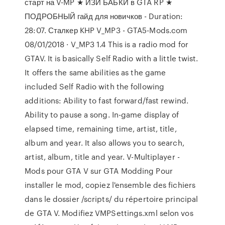
старт на V-MP ★ ИЗИ БАБКИ в GTA RP ★
ПОДРОБНЫЙ гайд для новичков - Duration:
28:07. Сталкер KHP V_MP3 - GTA5-Mods.com
08/01/2018 · V_MP3 1.4 This is a radio mod for
GTAV. It is basically Self Radio with a little twist.
It offers the same abilities as the game
included Self Radio with the following
additions: Ability to fast forward/fast rewind.
Ability to pause a song. In-game display of
elapsed time, remaining time, artist, title,
album and year. It also allows you to search,
artist, album, title and year. V-Multiplayer -
Mods pour GTA V sur GTA Modding Pour
installer le mod, copiez l'ensemble des fichiers
dans le dossier /scripts/ du répertoire principal
de GTA V. Modifiez VMPSettings.xml selon vos