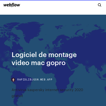
Logiciel de montage
video mac gopro
RAPIDLIBJGSN.WEB.APP
Antivirus kaspersky internet security 2020
gratuit